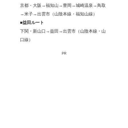
京都・大阪→福知山→豊岡→城崎温泉→鳥取
→米子→出雲市（山陰本線・福知山線）
■益田ルート
下関・新山口→益田→出雲市（山陰本線・山
口線）
PR