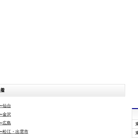
発着
〜仙台
〜金沢
〜広島
〜松江・出雲市