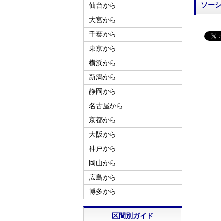
ソー
仙台から
大宮から
千葉から
東京から
横浜から
新潟から
静岡から
名古屋から
京都から
大阪から
神戸から
岡山から
広島から
博多から
区間別ガイド