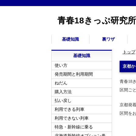
青春18きっぷ研究所
基礎知識
裏ワザ
トップ
基礎知識
使い方
京都か
発売期間と利用期間
青春18
ねだん
区間ご
購入方法
払い戻し
京都発
利用できる列車
区間を
利用できない列車
特急・新幹線に乗る
北海道新幹線オプション券